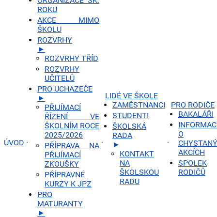
ORGANIZACE ŠK.
ROKU
AKCE MIMO
ŠKOLU
ROZVRHY
►
ROZVRHY TŘÍD
ROZVRHY
UČITELŮ
PRO UCHAZEČE
LIDÉ VE ŠKOLE
►
ZAMĚSTNANCI
PRO RODIČE
PŘIJÍMACÍ
BAKALÁŘI
STUDENTI
ŘÍZENÍ VE
INFORMAC
ŠKOLNÍM ROCE
ŠKOLSKÁ
O
2025/2026
RADA
ÚVOD
·
·
·
CHYSTAN
►
PŘÍPRAVA NA
AKCÍCH
KONTAKT
PŘIJÍMACÍ
NA
SPOLEK
ZKOUŠKY
ŠKOLSKOU
RODIČŮ
PŘÍPRAVNÉ
RADU
KURZY K JPZ
PRO
MATURANTY
►