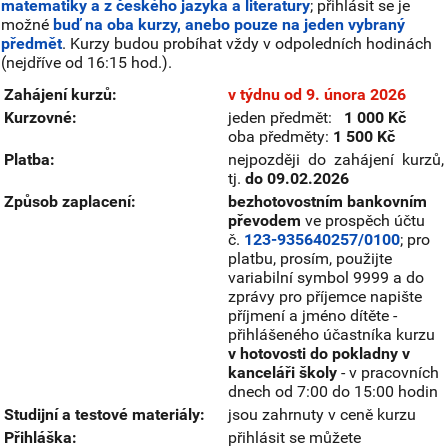
matematiky a z českého jazyka a literatury
; přihlásit se je
možné
buď na oba kurzy, anebo pouze na jeden vybraný
předmět
. Kurzy budou probíhat vždy v odpoledních hodinách
(nejdříve od 16:15 hod.).
Zahájení kurzů:
v týdnu od 9. února 2026
Kurzovné:
jeden předmět:
1 000 Kč
oba předměty:
1 500 Kč
Platba:
nejpozději do zahájení kurzů,
tj.
do 09.02.2026
Způsob zaplacení:
bezhotovostním bankovním
převodem
ve prospěch účtu
č.
123-935640257/0100
; pro
platbu, prosím, použijte
variabilní symbol 9999 a do
zprávy pro příjemce napište
příjmení a jméno dítěte -
přihlášeného účastníka kurzu
v hotovosti do pokladny v
kanceláři školy
- v pracovních
dnech od 7:00 do 15:00 hodin
Studijní a testové materiály:
jsou zahrnuty v ceně kurzu
Přihláška:
přihlásit se můžete