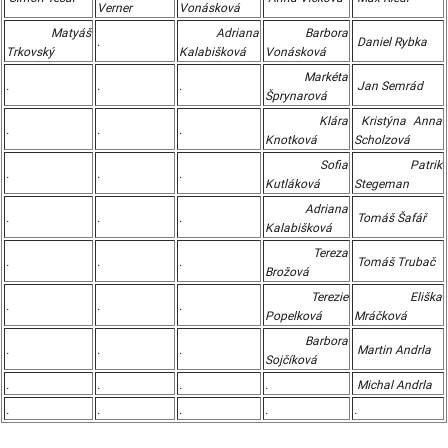
Verner
Vonásková
Matyáš
Adriana
Barbora
.
Daniel Rybka
Trkovský
Kalabišková
Vonásková
Markéta
.
.
.
Jan Semrád
Šprynarová
Klára
Kristýna Anna
.
.
.
Knotková
Scholzová
Sofia
Patrik
.
.
.
Kutláková
Stegeman
Adriana
.
.
.
Tomáš Šafář
Kalabišková
Tereza
.
.
.
Tomáš Trubač
Brožová
Terezie
Eliška
.
.
.
Popelková
Mráčková
Barbora
.
.
.
Martin Andrla
Sojčíková
.
.
.
.
Michal Andrla
.
.
.
.
.