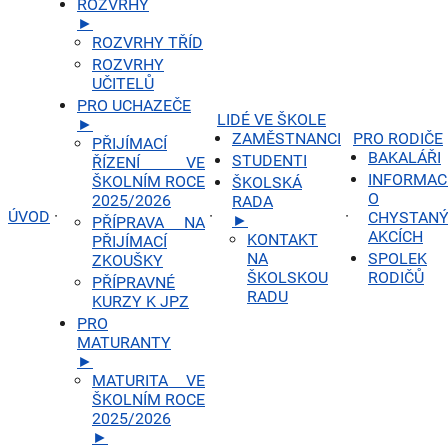
ROZVRHY
►
ROZVRHY TŘÍD
ROZVRHY
UČITELŮ
PRO UCHAZEČE
LIDÉ VE ŠKOLE
►
ZAMĚSTNANCI
PRO RODIČE
PŘIJÍMACÍ
BAKALÁŘI
STUDENTI
ŘÍZENÍ VE
INFORMAC
ŠKOLNÍM ROCE
ŠKOLSKÁ
O
2025/2026
RADA
ÚVOD
·
·
·
CHYSTAN
►
PŘÍPRAVA NA
AKCÍCH
KONTAKT
PŘIJÍMACÍ
NA
SPOLEK
ZKOUŠKY
ŠKOLSKOU
RODIČŮ
PŘÍPRAVNÉ
RADU
KURZY K JPZ
PRO
MATURANTY
►
MATURITA VE
ŠKOLNÍM ROCE
2025/2026
►