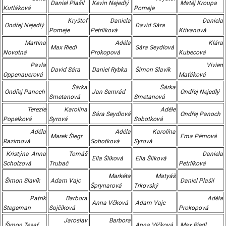
Daniel Plašil
Kevin Nejedlý
Matěj Kroupa
Kutláková
Pomeje
Kryštof
Daniela
Daniela
Ondřej Nejedlý
David Sára
Pomeje
Petrlíková
Křivanová
Martina
Adéla
Klára
Max Riedl
Sára Seydlová
Novotná
Prokopová
Kubecová
Pavla
Vivien
David Sára
Daniel Rybka
Šimon Slavík
Oppenauerová
Maťáková
Šárka
Šárka
Ondřej Panoch
Jan Semrád
Ondřej Nejedlý
Smetanová
Smetanová
Terezie
Karolína
Adéle
Sára Seydlová
Ondřej Panoch
Popelková
Syrová
Sobotková
Adéla
Adéla
Karolína
Marek Šlegr
Ema Pémová
Razimová
Sobotková
Syrová
Kristýna Anna
Tomáš
Daniela
Ella Šliková
Ella Šliková
Scholzová
Trubač
Petrlíková
Markéta
Matyáš
Šimon Slavík
Adam Vajc
Daniel Plašil
Šprynarová
Trkovský
Patrik
Barbora
Adéla
Anna Včková
Adam Vajc
Stegeman
Sojčíková
Prokopová
Jaroslav
Barbora
Šimon Tesař
Anna Vlčková
Max Riedl