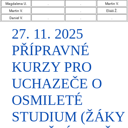
Magdalena U.
.
.
Martin V.
Martin V.
.
Eliáš Ž.
Daniel V.
.
.
.
27. 11. 2025
PŘÍPRAVNÉ
KURZY PRO
UCHAZEČE O
OSMILETÉ
STUDIUM (ŽÁKY