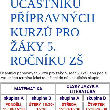
ÚČASTNÍKŮ
PŘÍPRAVNÝCH
KURZŮ PRO
ŽÁKY 5.
ROČNÍKU ZŠ
Účastníci přípravných kurzů pro žáky 5. ročníku ZŠ jsou podle
zvoleného termínu lekcí rozděleni do následujících skupin:
ČESKÝ JAZYK A
MATEMATIKA
LITERATURA
skupina A
skupina B
skupina A
skupina B
PONDĚLÍ,
ÚTERÝ, 15:30-
STŘEDA,
ČTVRTEK
15:30-16:30
16:30
15:30-16:30
15:30-16:30