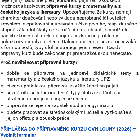
nejen jim) nabízíme před jednotnou přijímací zkouškou
možnost absolvovat
přípravné kurzy z matematiky a z
českého jazyka a literatury
. Upozorňujeme, že kurzy nemají
charakter doučování nebo výkladu neprobrané látky, jejich
smyslem je opakování a upevnění učiva prvního, resp. druhého
stupně základní školy se zaměřením na oblasti, s nimiž dle
našich zkušeností měli při přijímací zkoušce problémy
uchazeči v minulých letech. Dalším účelem je seznámení žáků
s formou testů, typy úloh a strategií jejich řešení. Každý
přípravný kurz bude zakončen přijímací zkouškou nanečisto.
Proč navštěvovat přípravné kurzy?
dobře se připravíte na jednotné didaktické testy z
matematiky a z českého jazyka a literatury JPZ
cílenou praktickou přípravou zvýšíte šanci na přijetí
seznámíte se s formou testů, typy úloh a zadání a se
strategiemi pro jejich úspěšné řešení
připravíte se lépe na začátek studia na gymnáziu
budete pracovat se středoškolskými učiteli a vyzkoušíte si
jejich přístup a způsob práce
PŘIHLÁŠKA DO PŘÍPRAVNÉHO KURZU GVH LOUNY (2026) –
Vyplnit formulář