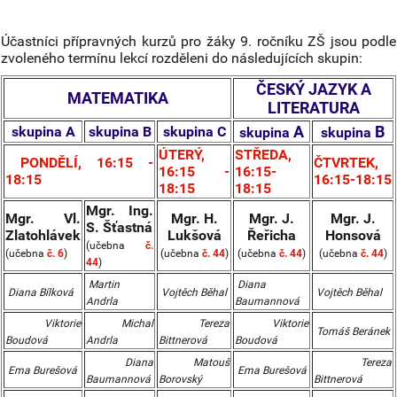
Účastníci přípravných kurzů pro žáky 9. ročníku ZŠ jsou podle
zvoleného termínu lekcí rozděleni do následujících skupin:
ČESKÝ JAZYK A
MATEMATIKA
LITERATURA
A
B
skupina A
skupina B
skupina C
skupi
na
skupi
na
ÚTERÝ,
STŘEDA,
PONDĚLÍ, 16:15 -
ČTVRTEK,
16:15 -
16:15-
18:15
16:15-18:15
18:15
18:15
Mgr. Ing.
Mgr. Vl.
Mgr. H.
Mgr. J.
Mgr. J.
S. Šťastná
Zlatohlávek
Lukšová
Řeřicha
Honsová
(učebna
č.
(učebna
č. 6
)
(učebna
č. 44
)
(učebna
č. 44
)
(učebna
č. 44
)
44
)
Martin
Diana
Diana Bílková
Vojtěch Běhal
Vojtěch Běhal
Andrla
Baumannová
Viktorie
Michal
Tereza
Viktorie
Tomáš Beránek
Boudová
Andrla
Bittnerová
Boudová
Diana
Matouš
Tereza
Ema Burešová
Ema Burešová
Baumannová
Borovský
Bittnerová