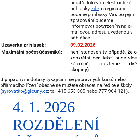
prostřednictvím elektronické
přihlášky
zde
; o registraci
podané přihlášky Vás po jejím
zpracování budeme
informovat potvrzením na e-
mailovou adresu uvedenou v
přihlášce.
Uzávěrka přihlášek:
09.02.2026
Maximální počet účastníků:
není stanoven (v případě, že o
konkrétní den lekcí bude více
zájemců, otevřeme dvě
skupiny)
S případnými dotazy týkajícími se přípravných kurzů nebo
přijímacího řízení obecně se můžete obracet na ředitele školy
(
syrovatko@glouny.cz
; tel. 415 653 565 nebo 777 904 121).
4. 1. 2026
ROZDĚLENÍ