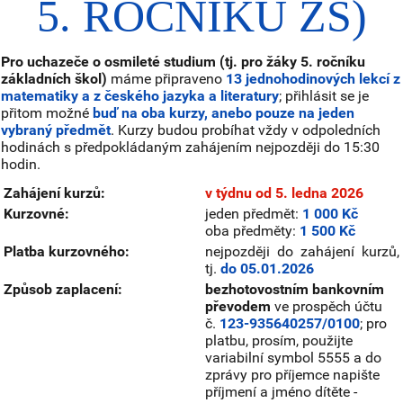
5. ROČNÍKU ZŠ)
Pro uchazeče o osmileté studium (tj. pro žáky 5. ročníku
základních škol)
máme připraveno
13 jednohodinových lekcí z
matematiky a z českého jazyka a literatury
; přihlásit se je
přitom možné
buď na oba kurzy, anebo pouze na jeden
vybraný předmět
. Kurzy budou probíhat vždy v odpoledních
hodinách s předpokládaným zahájením nejpozději do 15:30
hodin.
Zahájení kurzů:
v týdnu od 5. ledna 2026
Kurzovné:
jeden předmět:
1 000
Kč
oba předměty:
1 500 Kč
Platba kurzovného:
nejpozději do zahájení kurzů,
tj.
do 05.01.2026
Způsob zaplacení:
bezhotovostním bankovním
převodem
ve prospěch účtu
č.
123-935640257/0100
; pro
platbu, prosím, použijte
variabilní symbol 5555 a do
zprávy pro příjemce napište
příjmení a jméno dítěte -