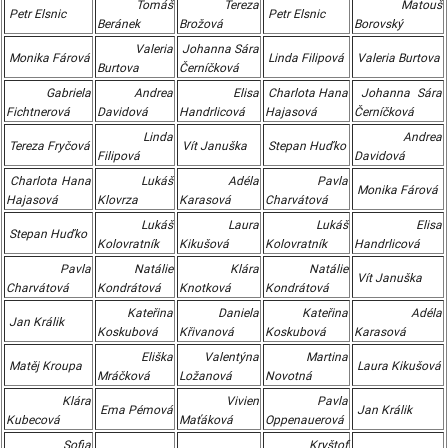
Tomáš
Tereza
Matouš
Petr Elsnic
Petr Elsnic
Beránek
Brožová
Borovský
Valeria
Johanna Sára
Monika Fárová
Linda Filipová
Valeria Burtova
Burtova
Černíčková
Gabriela
Andrea
Elisa
Charlota Hana
Johanna Sára
Fichtnerová
Davidová
Handrlicová
Hajasová
Černíčková
Linda
Andrea
Tereza Fryčová
Vít Januška
Stepan Huďko
Filipová
Davidová
Charlota Hana
Lukáš
Adéla
Pavla
Monika Fárová
Hajasová
Klovrza
Karasová
Charvátová
Lukáš
Laura
Lukáš
Elisa
Stepan Huďko
Kolovratník
Kikušová
Kolovratník
Handrlicová
Pavla
Natálie
Klára
Natálie
Vít Januška
Charvátová
Kondrátová
Knotková
Kondrátová
Kateřina
Daniela
Kateřina
Adéla
Jan Králik
Koskubová
Křivanová
Koskubová
Karasová
Eliška
Valentýna
Martina
Matěj Kroupa
Laura Kikušová
Mráčková
Ložanová
Novotná
Klára
Vivien
Pavla
Ema Pémová
Jan Králik
Kubecová
Maťáková
Oppenauerová
Sofia
Kryštof