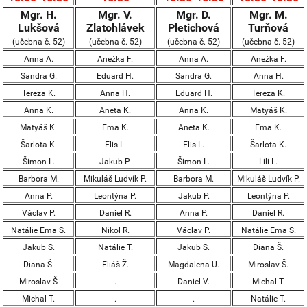
Mgr. H.
Mgr. V.
Mgr. D.
Mgr. M.
Lukšová
Zlatohlávek
Pletichová
Turňová
(učebna č. 52)
(učebna č. 52)
(učebna č. 52)
(učebna č. 52)
Anna A.
Anežka F.
Anna A.
Anežka F.
Sandra G.
Eduard H.
Sandra G.
Anna H.
Tereza K.
Anna H.
Eduard H.
Tereza K.
Anna K.
Aneta K.
Anna K.
Matyáš K.
Matyáš K.
Ema K.
Aneta K.
Ema K.
Šarlota K.
Elis L.
Elis L.
Šarlota K.
Šimon L.
Jakub P.
Šimon L.
Lili L.
Barbora M.
Mikuláš Ludvík P.
Barbora M.
Mikuláš Ludvík P.
Anna P.
Leontýna P.
Jakub P.
Leontýna P.
Václav P.
Daniel R.
Anna P.
Daniel R.
Natálie Ema S.
Nikol R.
Václav P.
Natálie Ema S.
Jakub S.
Natálie T.
Jakub S.
Diana Š.
Diana Š.
Eliáš Ž.
Magdalena U.
Miroslav Š.
Miroslav Š
.
Daniel V.
Michal T.
Michal T.
.
.
Natálie T.