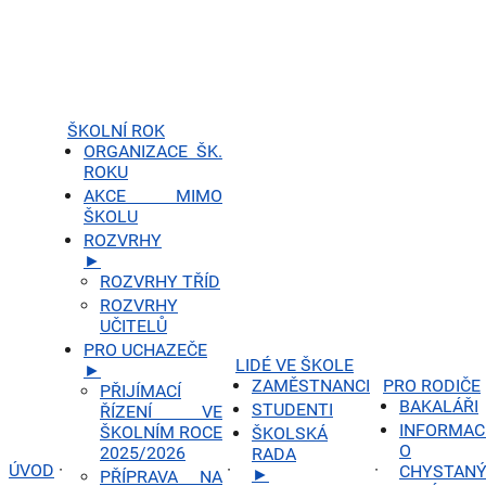
ŠKOLNÍ ROK
ORGANIZACE ŠK.
ROKU
AKCE MIMO
ŠKOLU
ROZVRHY
►
ROZVRHY TŘÍD
ROZVRHY
UČITELŮ
PRO UCHAZEČE
LIDÉ VE ŠKOLE
►
ZAMĚSTNANCI
PRO RODIČE
PŘIJÍMACÍ
BAKALÁŘI
STUDENTI
ŘÍZENÍ VE
INFORMAC
ŠKOLNÍM ROCE
ŠKOLSKÁ
O
2025/2026
RADA
ÚVOD
·
·
·
CHYSTAN
►
PŘÍPRAVA NA