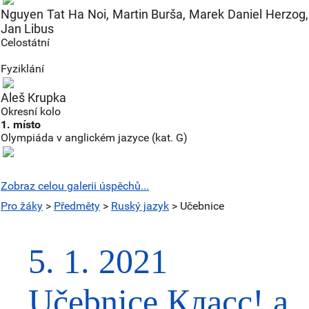
Nguyen Tat Ha Noi, Martin Burša, Marek Daniel Herzog,
Jan Libus
Celostátní
Fyziklání
Aleš Krupka
Okresní kolo
1. místo
Olympiáda v anglickém jazyce (kat. G)
Zobraz celou galerii úspěchů...
Pro žáky
>
Předměty
>
Ruský jazyk
> Učebnice
5. 1. 2021
Učebnice Класс! a