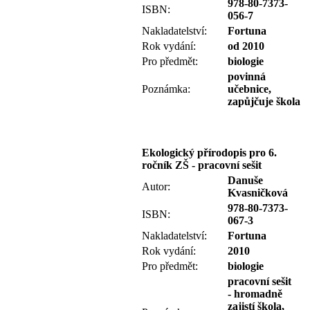
978-80-7373-
ISBN:
056-7
Nakladatelství:
Fortuna
Rok vydání:
od 2010
Pro předmět:
biologie
povinná
Poznámka:
učebnice,
zapůjčuje škola
Ekologický přírodopis pro 6.
ročník ZŠ - pracovní sešit
Danuše
Autor:
Kvasničková
978-80-7373-
ISBN:
067-3
Nakladatelství:
Fortuna
Rok vydání:
2010
Pro předmět:
biologie
pracovní sešit
-
hromadně
zajistí škola,