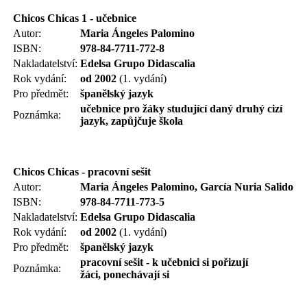
Chicos Chicas 1 - učebnice
Autor:
Maria Ángeles Palomino
ISBN:
978-84-7711-772-8
Nakladatelství:
Edelsa Grupo Didascalia
Rok vydání:
od 2002
(1. vydání)
Pro předmět:
španělský jazyk
učebnice pro žáky studující daný druhý cizí
Poznámka:
jazyk, zapůjčuje škola
Chicos Chicas - pracovní sešit
Autor:
Maria Ángeles Palomino, García Nuria Salido
ISBN:
978-84-7711-773-5
Nakladatelství:
Edelsa Grupo Didascalia
Rok vydání:
od 2002
(1. vydání)
Pro předmět:
španělský jazyk
pracovní sešit -
k učebnici si pořizují
Poznámka:
žáci,
ponechávají si