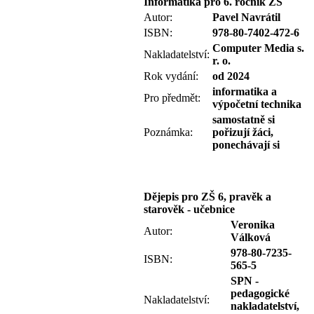
Informatika pro 6. ročník ZŠ
Autor:
Pavel Navrátil
ISBN:
978-80-7402-472-6
Computer Media s.
Nakladatelství:
r. o.
Rok vydání:
od 2024
informatika a
Pro předmět:
výpočetní technika
samostatně si
Poznámka:
pořizují žáci,
ponechávají si
Dějepis pro ZŠ 6, pravěk a
starověk - učebnice
Veronika
Autor:
Válková
978-80-7235-
ISBN:
565-5
SPN -
pedagogické
Nakladatelství:
nakladatelství,