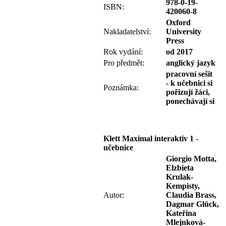
978-0-19-
ISBN:
420060-8
Oxford
Nakladatelství:
University
Press
Rok vydání:
od 2017
Pro předmět:
anglický jazyk
pracovní sešit
-
k učebnici si
Poznámka:
pořizují žáci,
ponechávají si
Klett Maximal interaktiv 1 -
učebnice
Giorgio Motta,
Elzbieta
Krulak-
Kempisty,
Autor:
Claudia Brass,
Dagmar Glück,
Kateřina
Mlejnková-