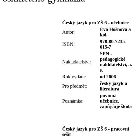
Český jazyk pro ZŠ 6 - učebnice
Eva Hošnová a
Autor:
kol.
978-80-7235-
ISBN:
615-7
SPN -
pedagogické
Nakladatelství:
nakldatelství, a.
s.
Rok vydání:
od 2006
český jazyk a
Pro předmět:
literatura
povinná
Poznámka:
učebnice,
zapůjčuje škola
Český jazyk pro ZŠ 6 - pracovní
sešit