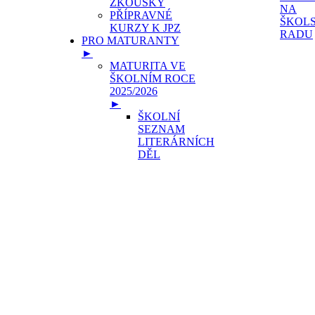
ZKOUŠKY
NA
PŘÍPRAVNÉ
ŠKOL
KURZY K JPZ
RADU
PRO MATURANTY
►
MATURITA VE
ŠKOLNÍM ROCE
2025/2026
►
ŠKOLNÍ
SEZNAM
LITERÁRNÍCH
DĚL