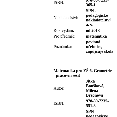
978-80-7235-
ISBN:
365-1
SPN -
pedagogické
Nakladatelství:
nakladatelství,
a. s.
Rok vydání:
od 2013
Pro předmět:
matematika
povinná
Poznámka:
učebnice,
zapůjčuje škola
Matematika pro ZŠ 6, Geometrie
- pracovní sešit
Jitka
Boušková,
Autor:
Milena
Brzoňová
978-80-7235-
ISBN:
551-8
SPN -
pedagogické