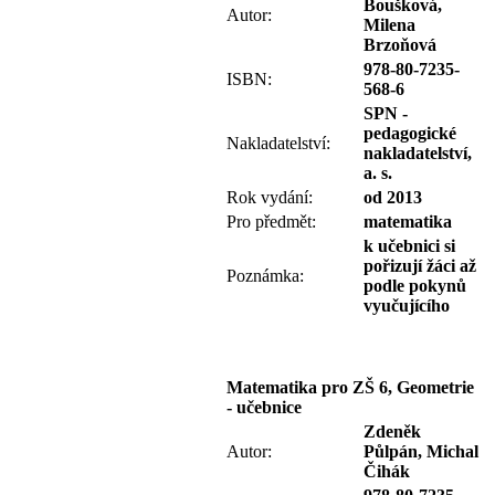
Boušková,
Autor:
Milena
Brzoňová
978-80-7235-
ISBN:
568-6
SPN -
pedagogické
Nakladatelství:
nakladatelství,
a. s.
Rok vydání:
od 2013
Pro předmět:
matematika
k učebnici si
pořizují žáci až
Poznámka:
podle pokynů
vyučujícího
Matematika pro ZŠ 6, Geometrie
- učebnice
Zdeněk
Autor:
Půlpán, Michal
Čihák