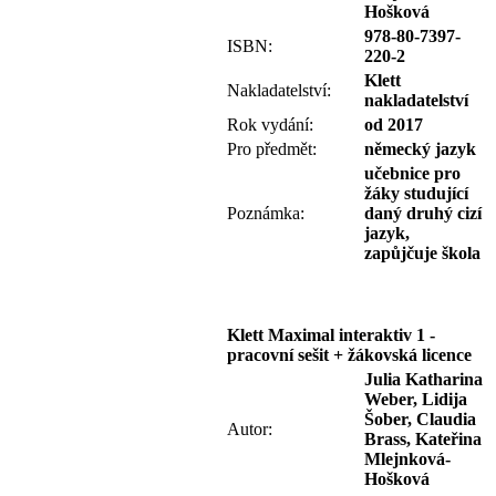
Hošková
978-80-7397-
ISBN:
220-2
Klett
Nakladatelství:
nakladatelství
Rok vydání:
od 2017
Pro předmět:
německý jazyk
učebnice pro
žáky studující
Poznámka:
daný druhý cizí
jazyk,
zapůjčuje škola
Klett Maximal interaktiv 1 -
pracovní sešit + žákovská licence
Julia Katharina
Weber, Lidija
Šober, Claudia
Autor:
Brass, Kateřina
Mlejnková-
Hošková