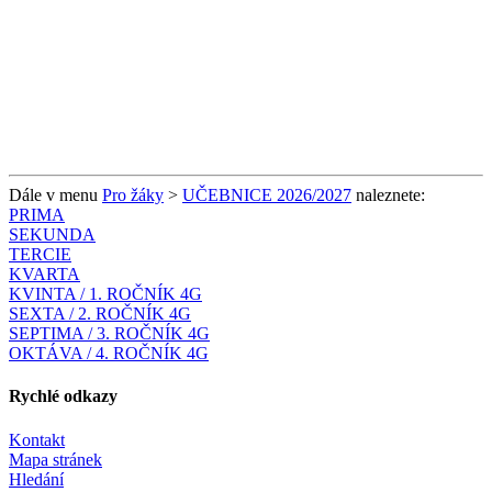
Dále v menu
Pro žáky
>
UČEBNICE 2026/2027
naleznete:
PRIMA
SEKUNDA
TERCIE
KVARTA
KVINTA / 1. ROČNÍK 4G
SEXTA / 2. ROČNÍK 4G
SEPTIMA / 3. ROČNÍK 4G
OKTÁVA / 4. ROČNÍK 4G
Rychlé odkazy
Kontakt
Mapa stránek
Hledání