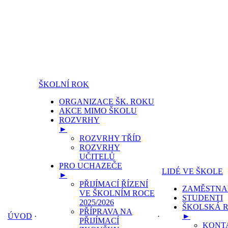
ŠKOLNÍ ROK
ORGANIZACE ŠK. ROKU
AKCE MIMO ŠKOLU
ROZVRHY
►
ROZVRHY TŘÍD
ROZVRHY
UČITELŮ
PRO UCHAZEČE
LIDÉ VE ŠKOLE
►
PŘIJÍMACÍ ŘÍZENÍ
ZAMĚSTNA
VE ŠKOLNÍM ROCE
STUDENTI
2025/2026
ŠKOLSKÁ 
PŘÍPRAVA NA
ÚVOD
·
·
►
PŘIJÍMACÍ
KONT