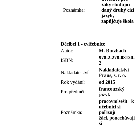
žáky studující
Poznámka:
daný druhý cizí
jazyk,
zapůjčuje škola
Décibel 1 - cvičebnice
Autor:
M. Butzbach
978-2-278-08120-
ISBN:
2
Nakladatelství
Nakladatelství:
Fraus, s. r. o.
Rok vydání:
od 2015
francouzský
Pro předmět:
jazyk
pracovní sešit -
k
učebnici si
Poznámka:
pořizují
žáci,
ponechávají
si