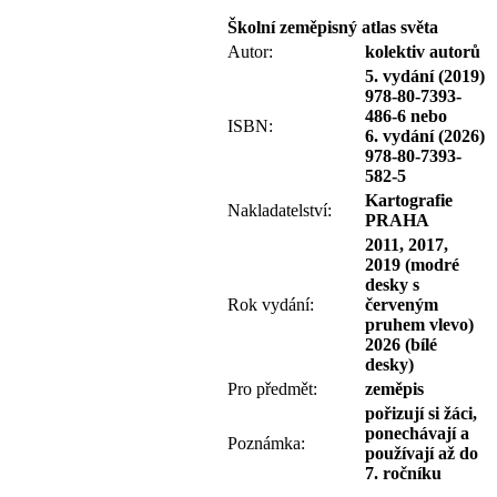
Školní zeměpisný atlas světa
Autor:
kolektiv autorů
5. vydání (2019)
978-80-7393-
486-6 nebo
ISBN:
6. vydání (2026)
978-80-7393-
582-5
Kartografie
Nakladatelství:
PRAHA
2011, 2017,
2019 (modré
desky s
Rok vydání:
červeným
pruhem vlevo)
2026 (bílé
desky)
Pro předmět:
zeměpis
pořizují si žáci,
ponechávají a
Poznámka:
používají až do
7. ročníku