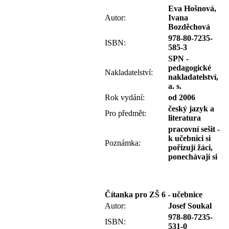
Eva Hošnová,
Autor:
Ivana
Bozděchová
978-80-7235-
ISBN:
585-3
SPN -
pedagogické
Nakladatelství:
nakladatelství,
a. s.
Rok vydání:
od 2006
český jazyk a
Pro předmět:
literatura
pracovní sešit -
k učebnici si
Poznámka:
pořizují žáci,
ponechávají si
Čítanka pro ZŠ 6 - učebnice
Autor:
Josef Soukal
978-80-7235-
ISBN:
531-0