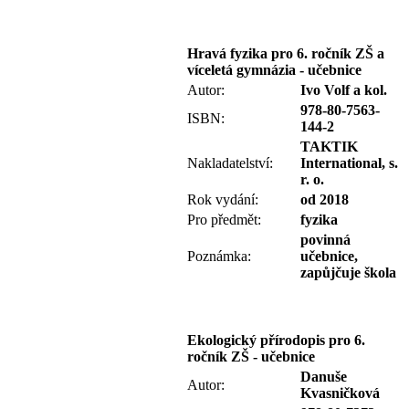
Hravá fyzika pro 6. ročník ZŠ a
víceletá gymnázia - učebnice
Autor:
Ivo Volf a kol.
978-80-7563-
ISBN:
144-2
TAKTIK
Nakladatelství:
International, s.
r. o.
Rok vydání:
od 2018
Pro předmět:
fyzika
povinná
Poznámka:
učebnice,
zapůjčuje škola
Ekologický přírodopis pro 6.
ročník ZŠ - učebnice
Danuše
Autor:
Kvasničková