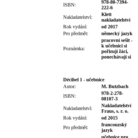
978-80-7394-
ISBN:
222-6
Klett
Nakladatelství:
nakladatelství
Rok vydání:
od 2017
Pro předmět:
německý jazyk
pracovní sešit -
k učebnici si
Poznámka:
pořizují žáci,
ponechávají si
Décibel 1 - učebnice
Autor:
M. Butzbach
978-2-278-
ISBN:
08107-3
Nakladatelství
Nakladatelství:
Fraus, s. r. o.
Rok vydání:
od 2015
francouzský
Pro předmět:
jazyk
učebnice pro