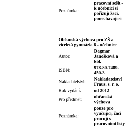
pracovní sešit -
k učebnici si
Poznámka:
pořizují žáci,
ponechávají si
Občanská výchova pro ZŠ a
víceletá gymnázia 6 - učebnice
Dagmar
Autor:
Janošková a
kol.
978-80-7489-
ISBN:
450-3
Nakladatelství
Nakladatelství:
Fraus, s. r. o.
Rok vydání:
od 2012
občanská
Pro předmět:
výchova
pouze pro
vyučující, žáci
Poznámka:
pracují s
pracovními listy