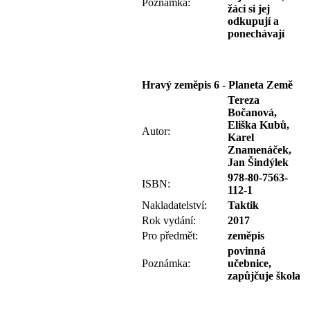
Poznámka:
žáci si jej
odkupují a
ponechávají
Hravý zeměpis 6 - Planeta Země
Tereza
Bočanová,
Eliška Kubů,
Autor:
Karel
Znamenáček,
Jan Šindýlek
978-80-7563-
ISBN:
112-1
Nakladatelství:
Taktik
Rok vydání:
2017
Pro předmět:
zeměpis
povinná
Poznámka:
učebnice,
zapůjčuje škola