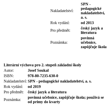
SPN -
pedagogické
Nakladatelství:
nakladatelství,
a. s.
Rok vydání:
od 2013
český jazyk a
Pro předmět:
literatura
povinná
Poznámka:
učebnice,
zapůjčuje škola
Literární výchova pro 2. stupeň základní školy
Autor:
Josef Soukal
ISBN:
978-80-7235-630-0
Nakladatelství:
SPN - pedagogické nakladatelství, a. s.
Rok vydání:
od 2019
Pro předmět:
český jazyk a literatura
povinná učebnice, zapůjčuje škola; používá se
Poznámka:
od primy do kvarty