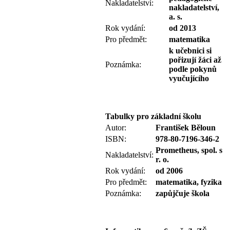
Nakladatelství:
nakladatelství,
a. s.
Rok vydání:
od 2013
Pro předmět:
matematika
k učebnici si
pořizují žáci až
Poznámka:
podle pokynů
vyučujícího
Tabulky pro základní školu
Autor:
František Běloun
ISBN:
978-80-7196-346-2
Prometheus, spol. s
Nakladatelství:
r. o.
Rok vydání:
od 2006
Pro předmět:
matematika, fyzika
Poznámka:
zapůjčuje škola