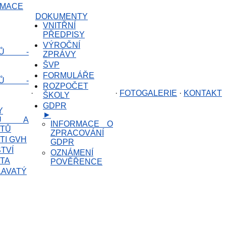
RMACE
DOKUMENTY
VNITŘNÍ
PŘEDPISY
VÝROČNÍ
HŮ -
ZPRÁVY
ŠVP
FORMULÁŘE
HŮ -
ROZPOČET
·
·
FOTOGALERIE
·
KONTAKT
ŠKOLY
GDPR
Y
►
TŮ A
INFORMACE O
NTŮ
ZPRACOVÁNÍ
TI GVH
GDPR
TVÍ
OZNÁMENÍ
STA
POVĚŘENCE
LAVATÝ