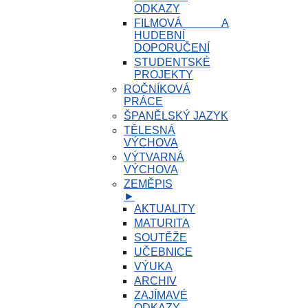
ODKAZY
FILMOVÁ A
HUDEBNÍ
DOPORUČENÍ
STUDENTSKÉ
PROJEKTY
ROČNÍKOVÁ
PRÁCE
ŠPANĚLSKÝ JAZYK
TĚLESNÁ
VÝCHOVA
VÝTVARNÁ
VÝCHOVA
ZEMĚPIS
►
AKTUALITY
MATURITA
SOUTĚŽE
UČEBNICE
VÝUKA
ARCHIV
ZAJÍMAVÉ
ODKAZY