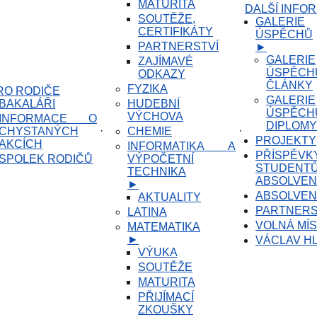
MATURITA
DALŠÍ INFO
SOUTĚŽE,
GALERIE
CERTIFIKÁTY
ÚSPĚCHŮ
PARTNERSTVÍ
►
GALERIE
ZAJÍMAVÉ
ÚSPĚC
ODKAZY
ČLÁNKY
FYZIKA
RO RODIČE
GALERIE
BAKALÁŘI
HUDEBNÍ
ÚSPĚC
VÝCHOVA
INFORMACE O
DIPLOMY
·
·
CHYSTANÝCH
CHEMIE
PROJEKTY
AKCÍCH
INFORMATIKA A
PŘÍSPĚVK
SPOLEK RODIČŮ
VÝPOČETNÍ
STUDEN
TECHNIKA
ABSOLVE
►
ABSOLVEN
AKTUALITY
PARTNERS
LATINA
VOLNÁ MÍ
MATEMATIKA
►
VÁCLAV H
VÝUKA
SOUTĚŽE
MATURITA
PŘIJÍMACÍ
ZKOUŠKY