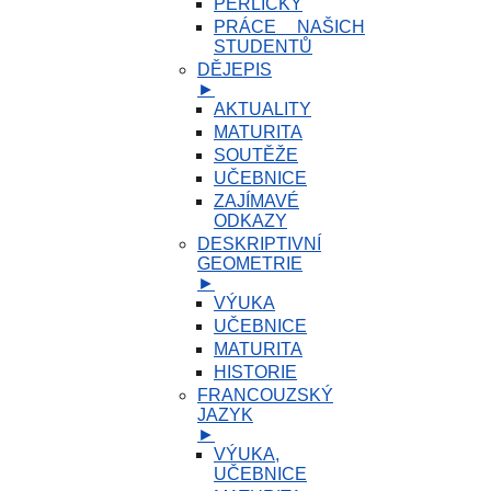
PERLIČKY
PRÁCE NAŠICH
STUDENTŮ
DĚJEPIS
►
AKTUALITY
MATURITA
SOUTĚŽE
UČEBNICE
ZAJÍMAVÉ
ODKAZY
DESKRIPTIVNÍ
GEOMETRIE
►
VÝUKA
UČEBNICE
MATURITA
HISTORIE
FRANCOUZSKÝ
JAZYK
►
VÝUKA,
UČEBNICE