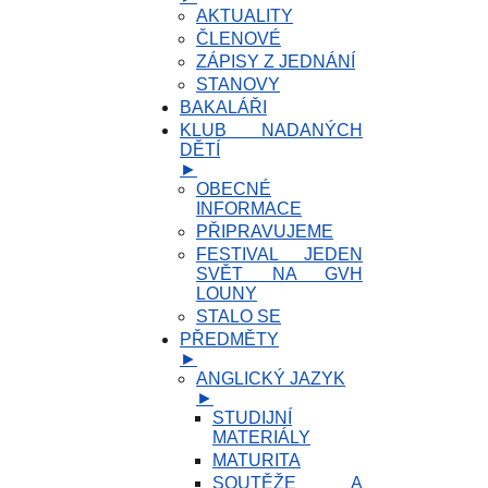
AKTUALITY
ČLENOVÉ
ZÁPISY Z JEDNÁNÍ
STANOVY
BAKALÁŘI
KLUB NADANÝCH
DĚTÍ
►
OBECNÉ
INFORMACE
PŘIPRAVUJEME
FESTIVAL JEDEN
SVĚT NA GVH
LOUNY
STALO SE
PŘEDMĚTY
►
ANGLICKÝ JAZYK
►
STUDIJNÍ
MATERIÁLY
MATURITA
SOUTĚŽE A