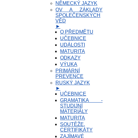
NĚMECKÝ JAZYK
OV A ZÁKLADY
SPOLEČENSKÝCH
VĚD
►
O PŘEDMĚTU
UČEBNICE
UDÁLOSTI
MATURITA
ODKAZY
VÝUKA
PRIMÁRNÍ
PREVENCE
RUSKÝ JAZYK
►
UČEBNICE
GRAMATIKA -
STUDIJNÍ
MATERIÁLY
MATURITA
SOUTĚŽE,
CERTIFIKÁTY
ZAJÍMAVÉ