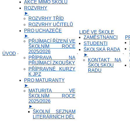
AKCE MIMO ŠKOLU
ROZVRHY
►
ROZVRHY TŘÍD
ROZVRHY UČITELŮ
PRO UCHAZEČE
LIDÉ VE ŠKOLE
►
ZAMĚSTNANCI
P
PŘIJÍMACÍ ŘÍZENÍ VE
STUDENTI
ŠKOLNÍM ROCE
ŠKOLSKÁ RADA
2025/2026
ÚVOD
·
·
·
►
PŘÍPRAVA NA
KONTAKT NA
PŘIJÍMACÍ ZKOUŠKY
ŠKOLSKOU
PŘÍPRAVNÉ KURZY
RADU
K JPZ
PRO MATURANTY
►
MATURITA VE
ŠKOLNÍM ROCE
2025/2026
►
ŠKOLNÍ SEZNAM
LITERÁRNÍCH DĚL